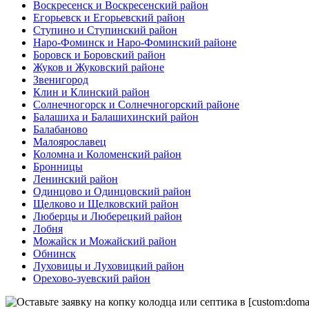
Воскресенск и Воскресенский район
Егорьевск и Егорьевский район
Ступино и Ступинский район
Наро-Фоминск и Наро-Фоминский районе
Боровск и Боровский район
Жуков и Жуковский районе
Звенигород
Клин и Клинский район
Солнечногорск и Солнечногорский районе
Балашиха и Балашихинский район
Балабаново
Малоярославец
Коломна и Коломенский район
Бронницы
Ленинский район
Одинцово и Одинцовский район
Щелково и Щелковский район
Люберцы и Люберецкий район
Лобня
Можайск и Можайский район
Обнинск
Луховицы и Луховицкий район
Орехово-зуевский район