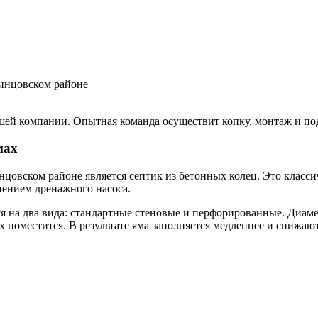
шей компании. Опытная команда осуществит копку, монтаж и по
мах
овском районе является септик из бетонных колец. Это классич
нением дренажного насоса.
ся на два вида: стандартные стеновые и перфорированные. Диа
их поместится. В результате яма заполняется медленнее и снижаю