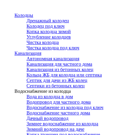
Перейти
к
Колодцы
основному
Дренажный колодец
содержанию
Колодец под ключ
Копка колодца зимой
Углубление колодцев
Чистка колодца
Чистка колодца под ключ
Канализация
Автономная канализация
Канализация для частного дома
Канализация из бетонных колец
Кольца ЖБ для колодца или септика
Септик для дачи из ЖБ колец
Септики из бетонных колец
Водоснабжение из колодца
Вода из колодца в дом
Водопровод для частного дома
Водоснабжение из колодца под ключ
Водоснабжение частного дома
Дачный водопровод
Зимнее водоснабжение из колодца
Зимний водопровод на даче
Копка траншеи под водоснабжение