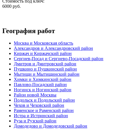
Стоимость под ключ:
6000
руб.
География работ
Москва и Московская область
Александров и Александровский район
Киржач и Киржачский район
Сергиев-Посад и Сергиево-Посадский район
Дмитров и Дмитровский район
Пушкино и Пушкинский район
Мытищи и Мытищинский район
Химки и Химкинский район
Павлово-Посадский район
Ногинск и Ногинский район
Район новой Москвы
Подольск и Подольский район
Чехов и Чеховский район
Раменское и Раменский район
Истра и Истринский район
Руза и Рузский район
Домодедово и Домодедовский район