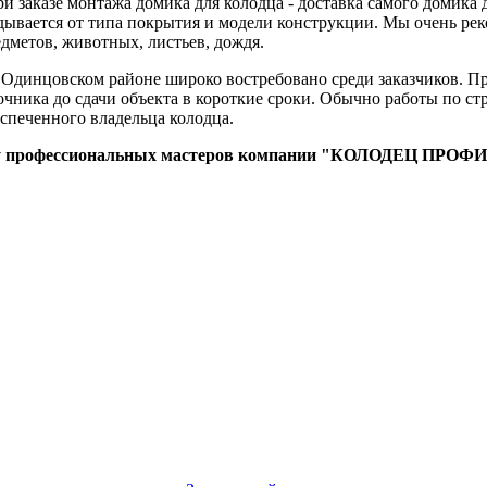
ри заказе монтажа домика для колодца - доставка самого домик
адывается от типа покрытия и модели конструкции. Мы очень ре
дметов, животных, листьев, дождя.
 Одинцовском районе широко востребовано среди заказчиков. П
чника до сдачи объекта в короткие сроки. Обычно работы по стр
спеченного владельца колодца.
 у профессиональных мастеров компании "КОЛОДЕЦ ПРОФИ" 