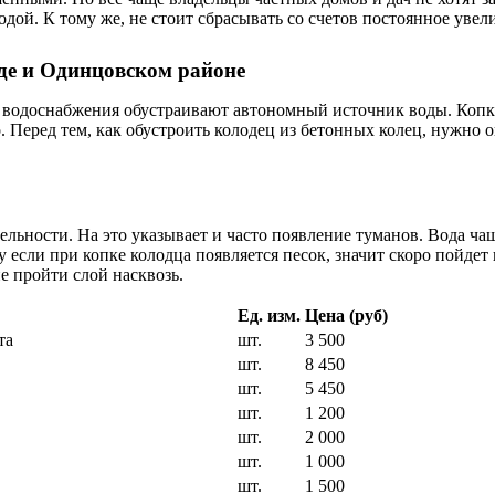
дой. К тому же, не стоит сбрасывать со счетов постоянное уве
оде и Одинцовском районе
 водоснабжения обустраивают автономный источник воды. Копк
. Перед тем, как обустроить колодец из бетонных колец, нужно 
ительности. На это указывает и часто появление туманов. Вода 
 если при копке колодца появляется песок, значит скоро пойдет
не пройти слой насквозь.
Ед. изм.
Цена (руб)
та
шт.
3 500
шт.
8 450
шт.
5 450
шт.
1 200
шт.
2 000
шт.
1 000
шт.
1 500