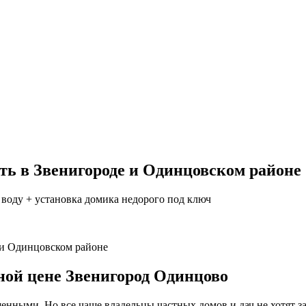
сть в Звенигороде и Одинцовском районе
 воду + установка домика недорого под ключ
 и Одинцовском районе
дной цене Звенигород Одинцово
енными. Но все чаще владельцы частных домов и дач не хотят з