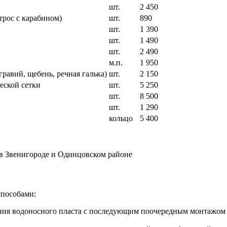
шт.
2 450
трос с карабином)
шт.
890
шт.
1 390
шт.
1 490
шт.
2 490
м.п.
1 950
равий, щебень, речная галька)
шт.
2 150
еской сетки
шт.
5 250
шт.
8 500
шт.
1 290
кольцо
5 400
 в Звенигороде и Одинцовском районе
способами:
ия водоносного пласта с последующим поочередным монтажом к