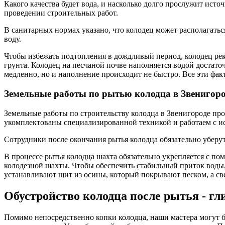
Какого качества будет вода, и насколько долго прослужит ист
проведении строительных работ.
В санитарных нормах указано, что колодец может располагатьс
воду.
Чтобы избежать подтопления в дождливый период, колодец рек
грунта. Колодец на песчаной почве наполняется водой достато
медленно, но и наполнение происходит не быстро. Все эти фак
Земельные работы по рытью колодца в Звенигор
Земельные работы по строительству колодца в Звенигороде 
укомплектованы специализированной техникой и работаем с и
Сотрудники после окончания рытья колодца обязательно уберут
В процессе рытья колодца шахта обязательно укрепляется с п
колодезной шахты. Чтобы обеспечить стабильный приток воды,
устанавливают щит из осины, который покрывают песком, а св
Обустройство колодца после рытья - г
Помимо непосредственно копки колодца, наши мастера могут бл