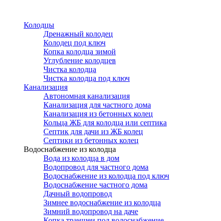
Перейти
к
Колодцы
основному
Дренажный колодец
содержанию
Колодец под ключ
Копка колодца зимой
Углубление колодцев
Чистка колодца
Чистка колодца под ключ
Канализация
Автономная канализация
Канализация для частного дома
Канализация из бетонных колец
Кольца ЖБ для колодца или септика
Септик для дачи из ЖБ колец
Септики из бетонных колец
Водоснабжение из колодца
Вода из колодца в дом
Водопровод для частного дома
Водоснабжение из колодца под ключ
Водоснабжение частного дома
Дачный водопровод
Зимнее водоснабжение из колодца
Зимний водопровод на даче
Копка траншеи под водоснабжение