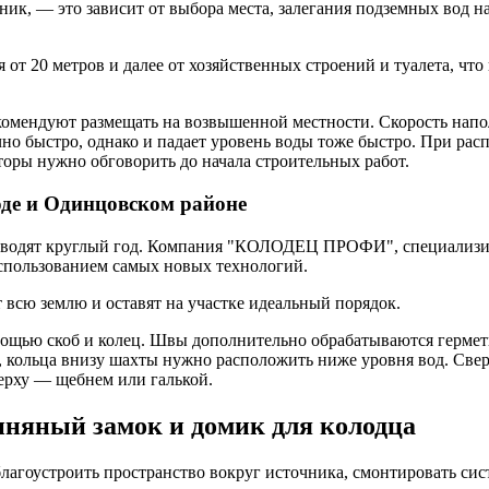
очник, — это зависит от выбора места, залегания подземных вод
я от 20 метров и далее от хозяйственных строений и туалета, ч
омендуют размещать на возвышенной местности. Скорость напол
чно быстро, однако и падает уровень воды тоже быстро. При ра
торы нужно обговорить до начала строительных работ.
оде и Одинцовском районе
проводят круглый год. Компания "КОЛОДЕЦ ПРОФИ", специализи
спользованием самых новых технологий.
 всю землю и оставят на участке идеальный порядок.
омощью скоб и колец. Швы дополнительно обрабатываются герме
 кольца внизу шахты нужно расположить ниже уровня вод. Сверх
ерху — щебнем или галькой.
линяный замок и домик для колодца
агоустроить пространство вокруг источника, смонтировать сист